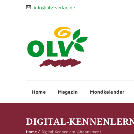
info@olv-verlag.de
Home
Magazin
Mondkalender
DIGITAL-KENNENLER
Home
Digital-Kennenlern-Abonnement