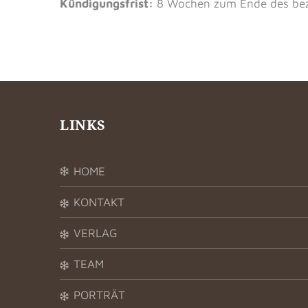
Kündigungsfrist:
8 Wochen zum Ende des bez
LINKS
HOME
KONTAKT
VERLAG
TEAM
PORTRÄT